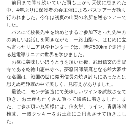
前日まで降り続いていた雨も上がり天候に恵まれた
中、4年ぶりに保護者の会主催によるバスツアーが執り
行われました。今年は初夏の山梨の名所を巡るツアーで
した。
バスにて校長先生を始めとするご参加下さった先生方
の楽しいお話しを聞きながら、一路山梨へ。はじめに立
ち寄ったリニア見学センターでは、時速500kmで走行す
る超電導リニアの世界を学びました。
お昼に美味しいほうとうを頂いた後、武田信玄の菩提
寺である乾徳山恵林寺へ。夢窓国師築庭となる雄大豪壮
な名園は、戦国の世に織田信長の焼き討ちにあったとは
思えぬ程静寂の中で美しく、見応えがありました。
最後に、モンデ酒造にて美味しいワインを試飲させて
頂き、お土産もたくさん買って帰路に着きました。ま
た、ご参加頂いた皆様には、信玄餅、ワイン、青唐味噌
椎茸、十穀クッキーをお土産にご用意させて頂きまし
た。